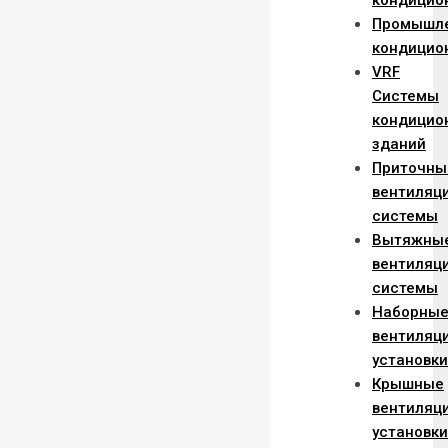
кондицио
Промышл
кондицио
VRF
Системы
кондицио
зданий
Приточны
вентиляц
системы
Вытяжны
вентиляц
системы
Наборны
вентиляц
установки
Крышные
вентиляц
установки