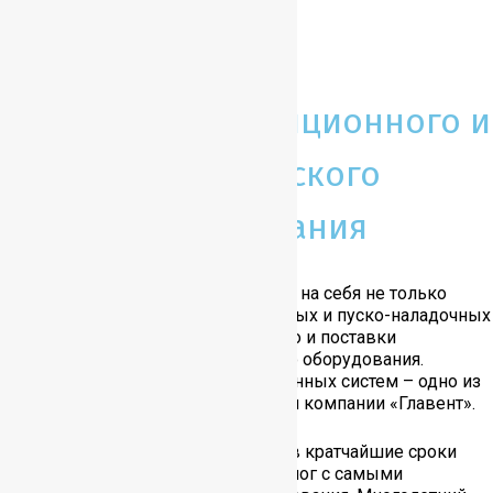
Поставка вентиляционного и
климатического
оборудования
В работе с заказчиками мы берем на себя не только
вопросы проектирования, монтажных и пуско-наладочных
работ, сервисного обслуживания, но и поставки
вентиляционного и климатического оборудования.
Реализация и поставка вентиляционных систем – одно из
главных направлений деятельности компании «Главент».
По запросу клиентов мы готовы в кратчайшие сроки
предоставить вам подробный каталог с самыми