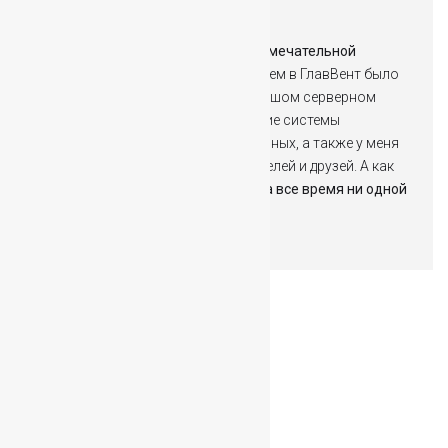
Более десяти лет я клиент этой замечательной
команды
. Моим первым обращением в ГлавВент было
установка кондиционера в небольшом серверном
помещении. Сегодня климатические системы
ГлавВента работают в трёх серверных, а также у меня
в квартире, в квартире моих родителей и друзей. А как
результат профессионализма –
за все время ни одной
поломки
.