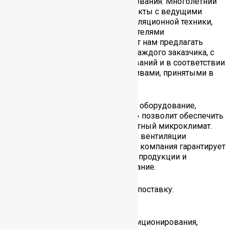
эффективными образцами оборудования. Многолетний
опыт работы в этой области и контакты с ведущими
мировыми производителями вентиляционной техники,
прямые связи с фирмами-изготовителями
вентиляционной техники позволяют нам предлагать
наиболее выгодные решения для каждого заказчика, с
учетом его индивидуальных требований и в соответствии
с мировыми стандартами и нормативами, принятыми в
Российской Федерации.
Вентиляционное и климатическое оборудование,
поставляемое компанией «Главент» позволит обеспечить
в здании оптимальный и благоприятный микроклимат.
После оформления заказа поставка вентиляции
проводится в короткие сроки. Наша компания гарантирует
своим клиентам высокое качество продукции и
качественное сервисное обслуживание.
Мы предлагаем нашим клиентам поставку:
климатических систем,
оборудования для кондиционирования,