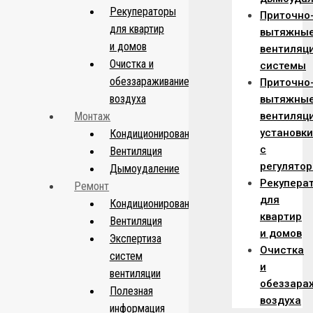
Рекуператоры
Приточно
для квартир
вытяжны
и домов
вентиляц
Очистка и
системы
обеззараживание
Приточно
воздуха
вытяжны
Монтаж
вентиляц
установки
Кондиционирование
с
Вентиляция
регулято
Дымоудаление
Рекупера
Ремонт
для
Кондиционирование
квартир
Вентиляция
и домов
Экспертиза
Очистка
систем
и
вентиляции
обеззара
Полезная
воздуха
информация