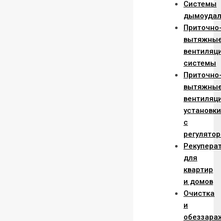
Системы
дымоудал
Приточно
вытяжны
вентиляц
системы
Приточно
вытяжны
вентиляц
установки
с
регулято
Рекупера
для
квартир
и домов
Очистка
и
обеззара