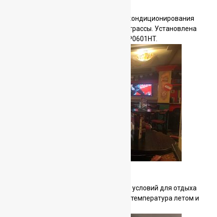
автодорога
Оснащение системами вентиляции и кондиционирования
контрольно-пропускных пунктов автотрассы. Установлена
новая VRV система TOSHIBA MCY-MAP0601HT.
Ирландский паб на Покровке
Создание комфортных климатических условий для отдыха
гостей паба. Обеспечены комфортная температура летом и
низкий уровень шума.