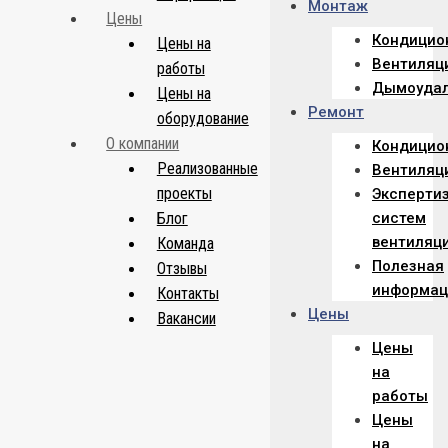
Монтаж
Цены
Кондицио
Цены на
Вентиляц
работы
Дымоуда
Цены на
Ремонт
оборудование
О компании
Кондицио
Реализованные
Вентиляц
проекты
Эксперти
Блог
систем
вентиляц
Команда
Полезная
Отзывы
информац
Контакты
Цены
Вакансии
Цены
на
работы
Цены
на