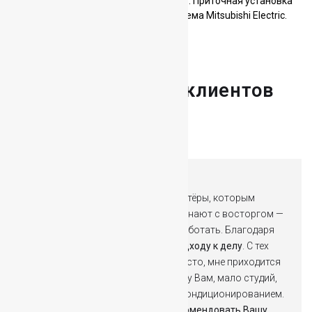
Создание климата в загородном доме. Приточная установка
Колибри 1000 GTC. Мульти-сплит система Mitsubishi Electric.
Отзывы наших клиентов
Про мою студию до сих пор все актёры, которым
довелось там озвучивать, вспоминают с восторгом —
насколько комфортно им было работать. Благодаря
Вам и Вашему
ответственному подходу к делу
. С тех
пор, как я оставил насиженное место, мне приходится
работать в разных местах, и, скажу Вам, мало студий,
где нет проблем с вентиляцией и кондиционированием.
По возможности
всегда буду рекомендовать Вашу