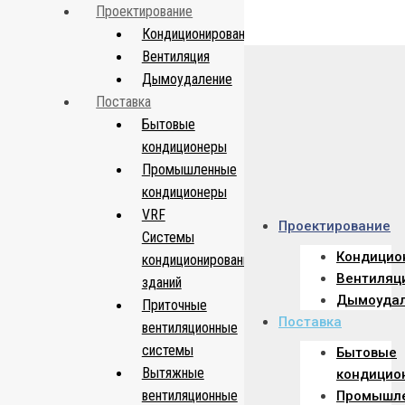
Проектирование
Кондиционирование
+7 (495) 781-69-11
Вентиляция
Дымоудаление
Поставка
Пн-Пт: 09:00 - 18:00
Бытовые
кондиционеры
Facebook-f
Промышленные
Twitter
кондиционеры
Instagram
VRF
Youtube
Проектирование
Системы
Кондицио
кондиционирования
Вентиляц
зданий
Дымоуда
Приточные
Поставка
вентиляционные
системы
Бытовые
Вытяжные
кондицио
вентиляционные
Промышл