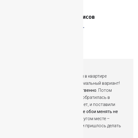
Александр Борисов
"Шишкин лес"
Сначала поставила кондиционеры в квартире
родителей. Помогли выбрать оптимальный вариант!
Установили быстро, чисто и качественно
. Потом
ставила в своей квартире, и тоже обратилась в
«ГлаВент». Тоже дали хороший совет, и поставили
быстро и очень качественно.
Даже обои менять не
пришлось
! Соседи заказывали в другом месте –
получилось почти вдвое дороже, и пришлось делать
ремонт!