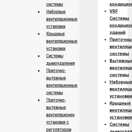
системы
кондицио
VRF
Наборные
Системы
вентиляционные
кондицио
установки
зданий
Крышные
Приточны
вентиляционные
вентиляц
установки
системы
Системы
Вытяжны
дымоудаления
вентиляц
Приточно-
системы
вытяжные
Наборны
вентиляционные
вентиляц
системы
установки
Приточно-
Крышные
вытяжные
вентиляц
вентиляционен
установки
установки с
Системы
регулятором
дымоудал