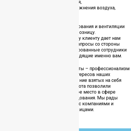
теплового оборудования,
систем очищения и увлажнения воздуха,
систем вентиляции.
Поставка климатического оборудования и вентиляции
осуществляется как оптом, так и в розницу.
Индивидуальный подход к каждому клиенту дает нам
возможность ответить на любые запросы со стороны
заказчиков. Опытные и квалифицированные сотрудники
помогут подобрать варианты, подходящие именно вам.
Ключевые принципы нашей работы – профессионализм
и ответственность. Соблюдение интересов наших
клиентов, своевременное выполнение взятых на себя
обязательств и добросовестная работа позволили
компании «Главент» занять заметное место в сфере
реализации климатического оборудования. Мы рады
взаимовыгодному сотрудничеству с компаниями и
организациями, а также частными лицами.