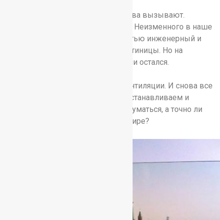
Прошло почти 10 лет…. и нас снова вызывают.
Безусловно, много что поменялось. Неизменного в наше
мире ничего нет. Сменился полностью инженерный и
обслуживающий персонал этой гостиницы. Но на
удивление телефон нашей компании остался.
И снова проблемы в системе вентиляции. И снова все
чертежи потеряны. И снова мы восстанавливаем и
чертежи, и вентиляцию. И стоит задуматься, а точно ли
ничего нет неизменного в нашем мире?