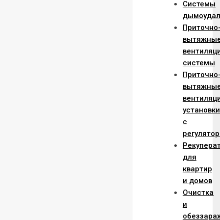
Системы
дымоудал
Приточно
вытяжны
вентиляц
системы
Приточно
вытяжны
вентиляц
установки
с
регулято
Рекупера
для
квартир
и домов
Очистка
и
обеззара