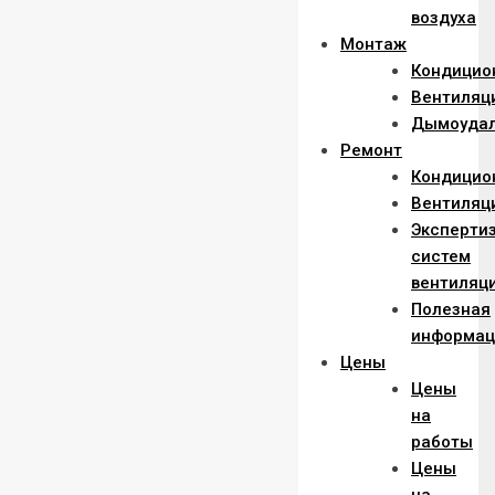
воздуха
Монтаж
Кондицио
Вентиляц
Дымоуда
Ремонт
Кондицио
Вентиляц
Эксперти
систем
вентиляц
Полезная
информац
Цены
Цены
на
работы
Цены