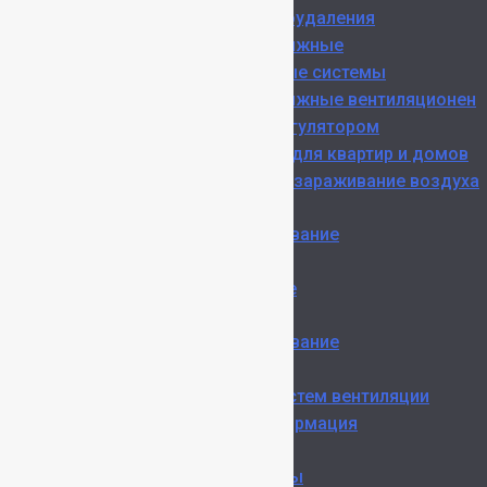
Системы дымоудаления
Приточно-вытяжные
вентиляционные системы
Приточно-вытяжные вентиляционен
установки с регулятором
Рекуператоры для квартир и домов
Очистка и обеззараживание воздуха
Монтаж
Кондиционирование
Вентиляция
Дымоудаление
Ремонт
Кондиционирование
Вентиляция
Экспертиза систем вентиляции
Полезная информация
Цены
Цены на работы