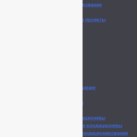
Цены на оборудование
О компании
Реализованные проекты
Блог
Команда
Отзывы
Контакты
Вакансии
Menu
Проектирование
Кондиционирование
Вентиляция
Дымоудаление
Поставка
Бытовые кондиционеры
Промышленные кондиционеры
VRF Системы кондиционирования