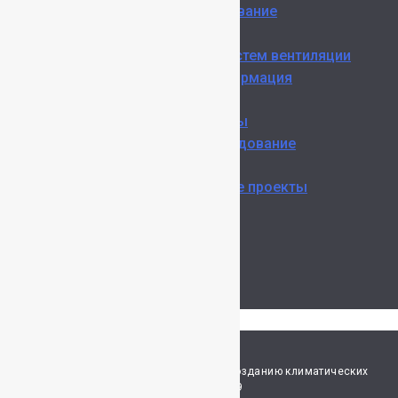
Кондиционирование
Вентиляция
Экспертиза систем вентиляции
Полезная информация
Цены
Цены на работы
Цены на оборудование
О компании
Реализованные проекты
Блог
Команда
Отзывы
Контакты
Вакансии
ГлаВент – главные по вентиляции и созданию климатических
систем | © 2019