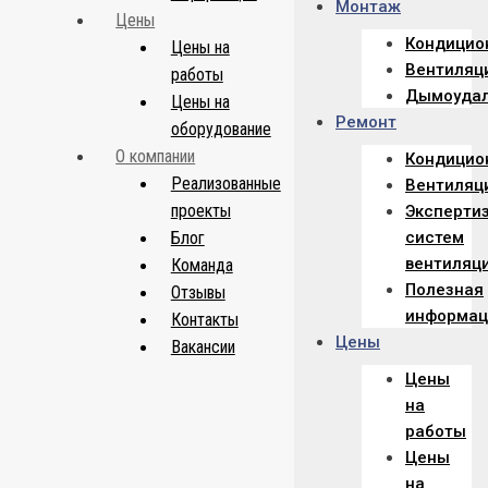
Монтаж
Цены
Кондицио
Цены на
Вентиляц
работы
Дымоуда
Цены на
Ремонт
оборудование
О компании
Кондицио
Реализованные
Вентиляц
проекты
Эксперти
Блог
систем
вентиляц
Команда
Полезная
Отзывы
информац
Контакты
Цены
Вакансии
Цены
на
работы
Цены
на