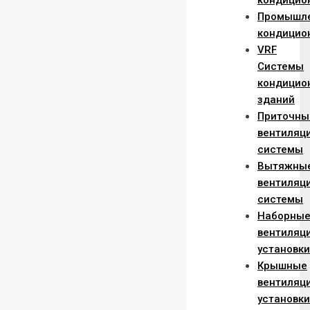
кондицио
Промышл
кондицио
VRF
Системы
кондицио
зданий
Приточны
вентиляц
системы
Вытяжны
вентиляц
системы
Наборны
вентиляц
установки
Крышные
вентиляц
установки