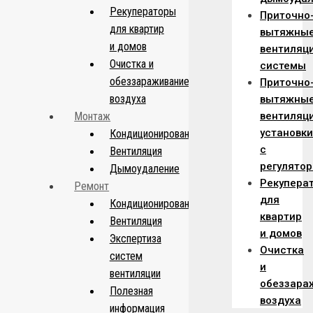
Рекуператоры
Приточно
для квартир
вытяжны
и домов
вентиляц
Очистка и
системы
обеззараживание
Приточно
воздуха
вытяжны
Монтаж
вентиляц
установки
Кондиционирование
с
Вентиляция
регулято
Дымоудаление
Рекупера
Ремонт
для
Кондиционирование
квартир
Вентиляция
и домов
Экспертиза
Очистка
систем
и
вентиляции
обеззара
Полезная
воздуха
информация