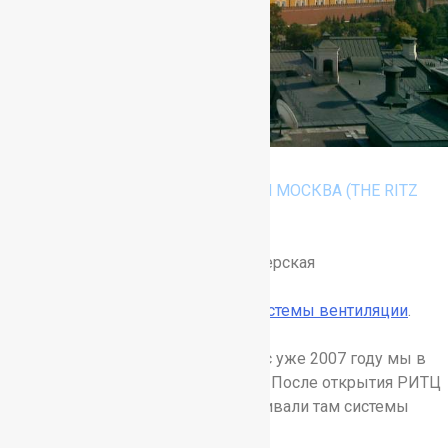
Объект
:
Гостиница РИТЦ КАРЛТОН МОСКВА (THE RITZ
CARLTON MOSCOW)
Местонахождения
: Москва, ул. Тверская
Задача
: Обследование и
ремонт системы вентиляции
.
Как тесен мир. В далёком сейчас уже 2007 году мы в
первый раз были в этой гостинице. После открытия РИТЦ
КАРЛТОН МОСКВА мы восстанавливали там системы
вентиляции некоторых залов.