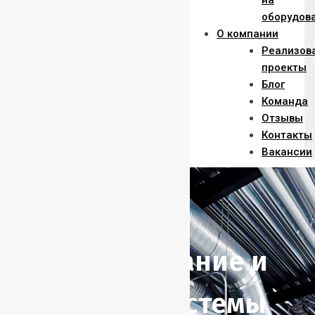
на
оборудов
О компании
Реализов
проекты
Блог
Команда
Отзывы
Контакты
Вакансии
Обследование и
ремонт системы