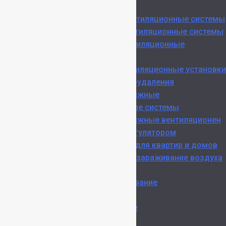
зданий
Приточные вентиляционные системы
Вытяжные вентиляционные системы
Наборные вентиляционные
установки
Крышные вентиляционные установки
Системы дымоудаления
Приточно-вытяжные
вентиляционные системы
Приточно-вытяжные вентиляционен
установки с регулятором
Рекуператоры для квартир и домов
Очистка и обеззараживание воздуха
Монтаж
Кондиционирование
Вентиляция
Дымоудаление
Ремонт