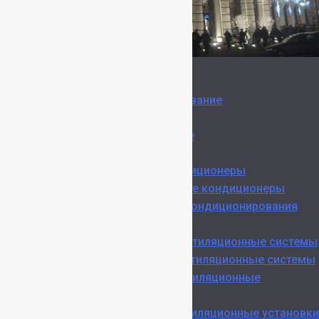
Проектирование
Кондиционирование
Вентиляция
Дымоудаление
Поставка
Бытовые кондиционеры
Промышленные кондиционеры
VRF Системы кондиционирования
зданий
Приточные вентиляционные системы
Вытяжные вентиляционные системы
Наборные вентиляционные
установки
Крышные вентиляционные установки