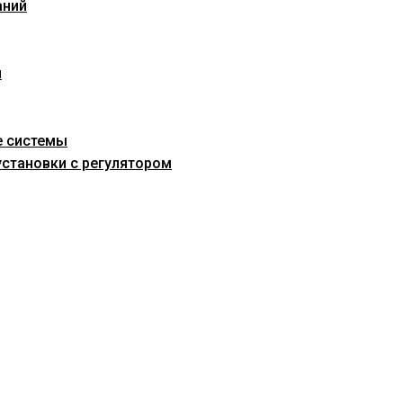
аний
и
е системы
становки с регулятором